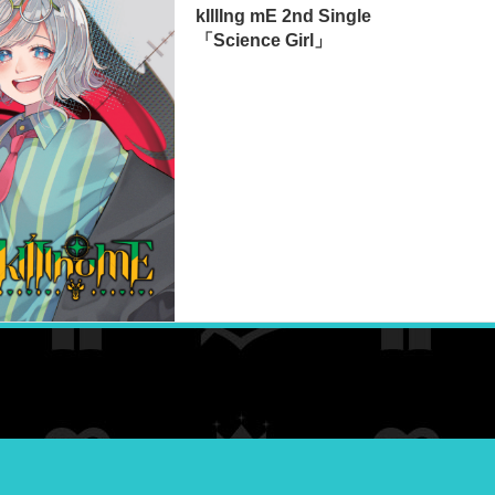
kIllIng mE 2nd Single
「Science Girl」