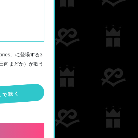
ories」に登場する3
CV：日向まどか）が歌う
スで聴く