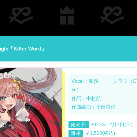
ngle
「Killer Word」
Vocal：奏多・＝・ジラフ（
か）
作詞：中村航
作曲編曲：平田博信
発売日
2023年12月3日(日)
価格
￥1,500(税込)