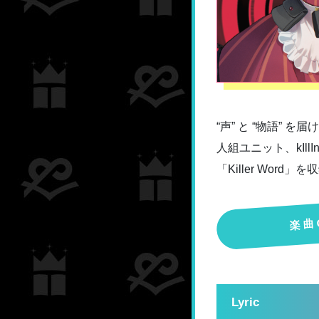
“声” と “物語” 
人組ユニット、kIll
「Killer Word」を
楽曲
Lyric