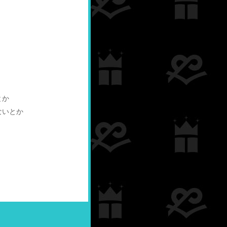
とか
ないとか