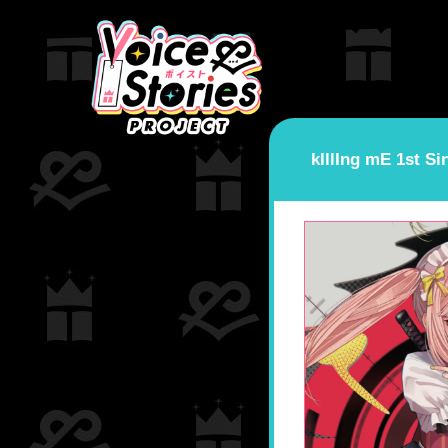
コ
ナ
ン
ビ
テ
ゲ
HOME
ミュージック
kIllIng mE
kIllIng mE 1st Single「Killer Word」
ン
ー
ツ
シ
へ
ョ
ス
ン
kIllIng mE 1st Si
キ
に
ッ
移
プ
動