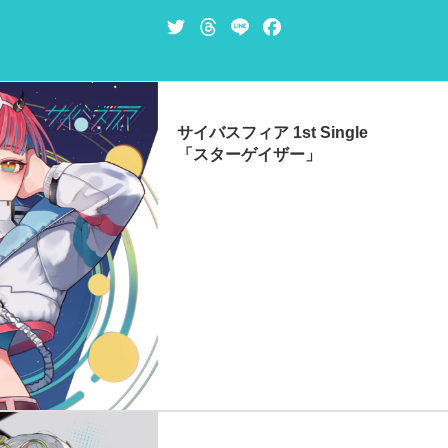
T
T
L
F
w
h
i
a
i
r
n
c
t
e
e
e
t
a
b
サイバスフィア 1st Single
e
d
o
「スターゲイザー」
r
s
o
k