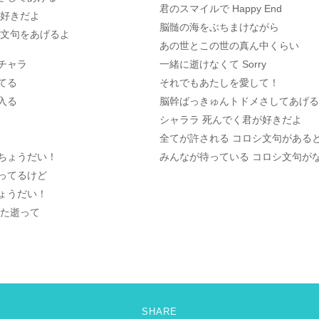
君のスマイルで Happy End
が好きだよ
脳髄の海をぶちまけながら
シ文句をあげるよ
あの世とこの世の真ん中くらい
チャラ
一緒に逝けなくて Sorry
てる
それでもあたしを愛して！
入る
脳幹ばっきゅんトドメさしてあげる
シャララ 死んでく君が好きだよ
全てが許される コロシ文句がある
ちょうだい！
みんなが待っている コロシ文句が
ってるけど
ょうだい！
また逝って
SHARE