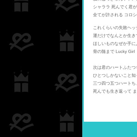
シャララ 死んでく君
全てが許される コロ
これくらいの失敗ヘッ
運だけでなんとか生き
ほしいものなぜか手に
骨の髄まで Lucky Girl
次は君のハートふたつ
ひとつしかないこと知
三つ四つ五つハートち
死んでも生き返って 