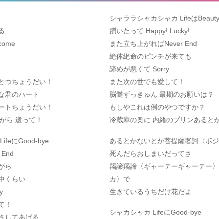
シャララシャカシャカ LifeはBeaut
る
躓いたって Happy! Lucky!
ome
また立ち上がればNever End
絶体絶命のピンチが来ても
諦めが悪くて Sorry
とつちょうだい！
また次の世でも愛して！
な君のハート
脳髄ずっきゅん 最期のお願いは？
ートちょうだい！
もしやこれは例のやつですか？
しめながら 逝って！
冷蔵庫の奥に 内緒のプリンあると
eにGood-bye
あるとかないとか菩提薩婆訶〈ボジ
End
死んだらおしまいだってさ
がら
羯諦羯諦〈ギャーテーギャーテー〉
中くらい
カ〉で
y
生きているうちだけ花だよ
て！
シャカシャカ LifeにGood-bye
さしてあげる