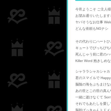
今宵ようこそ ご主人様
お望み通りいたします
ヤバそうなお仕事 Welc
どんな依頼もNGナシ
その代わりにハートひ
キュートでぴっちぴち
死んじゃう前に君のハ
Killer Word 抱き
シャララシャカシャカ Lif
君のスマイルで Happy 
脳髄の海をぶちまけな
あの世とこの世の真ん
一緒に逝けなくて Sorr
それでもあたしを愛し
脳幹ばっきゅんトドメ