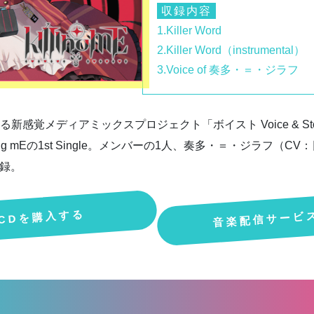
収録内容
1.Killer Word
2.Killer Word（instrumental）
3.Voice of 奏多・＝・ジラフ
を届ける新感覚メディアミックスプロジェクト「ボイスト Voice & St
Ing mEの1st Single。メンバーの1人、奏多・＝・ジラフ（
収録。
音楽配信サービ
CDを購入する