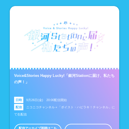
Voice&Stories Happy Lucky!「銀河Stationに届け、私たち
の声！」
日時
9月26日(金) 20:00配信開始
配信
ニコニコチャンネル＋「ボイスト・ハピラキ！チャンネル」に
て生配信
配信アーカイブ視聴はこち