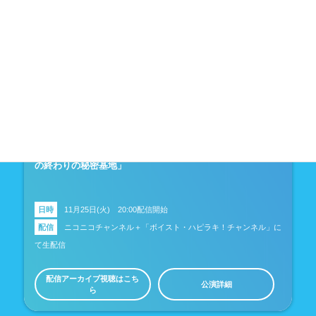
Voice&Stories Happy Lucky! ハルウラワ! vs. NACK3!「夏
の終わりの秘密基地」
日時
11月25日(火) 20:00配信開始
配信
ニコニコチャンネル＋「ボイスト・ハピラキ！チャンネル」に
て生配信
配信アーカイブ視聴はこち
公演詳細
ら