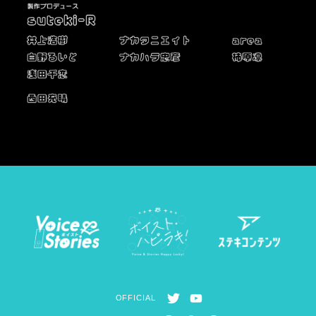
T
Y
OFFICIAL
w
o