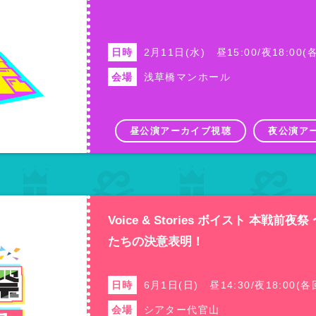
日時
2月11日(水) 昼15:00/夜18:00
会場
浅草橋マンホール
昼公演アーカイブ視聴
夜公演ア
Voice & Stories ボイスト 本戦
たちの決意表明！
日時
6月1日(日) 昼14:30/夜18:00
会場
シアター代官山