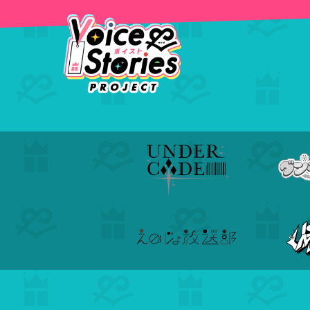
コ
ナ
ン
ビ
テ
ゲ
HOME
ユニット
サイバスフィア
サイバスフィア
ン
ー
ツ
シ
へ
ョ
ス
ン
キ
に
ッ
移
プ
動