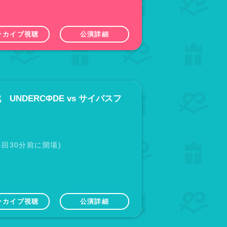
ーカイブ視聴
公演詳細
流戦 UNDERCΦDE vs サイバスフ
(各回30分前に開場)
ーカイブ視聴
公演詳細