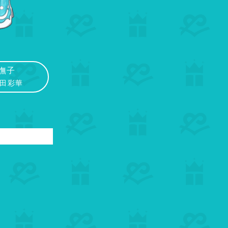
撫子
太田彩華