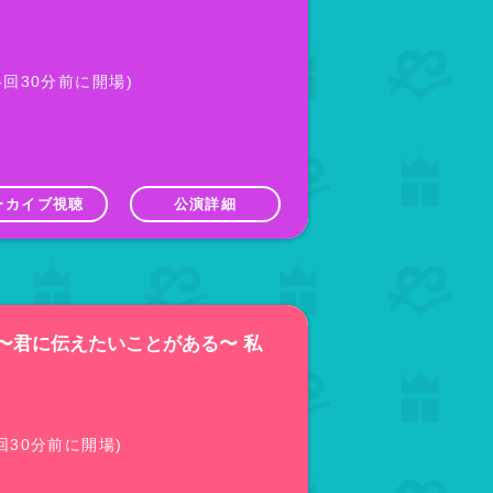
(各回30分前に開場)
ーカイブ視聴
公演詳細
前夜祭 〜君に伝えたいことがある〜 私
(各回30分前に開場)