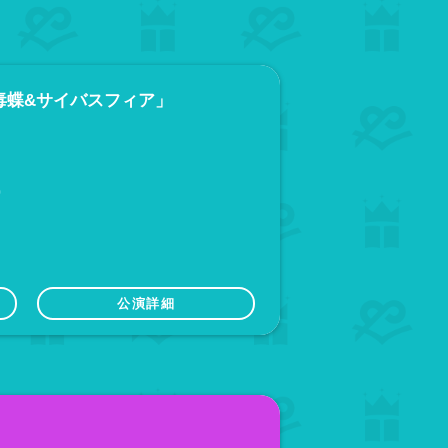
祭 牢毒蝶&サイバスフィア」
0
公演詳細