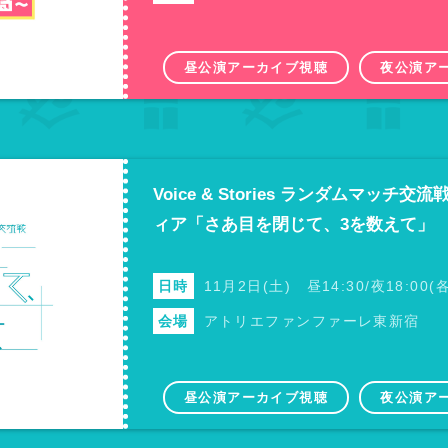
昼公演アーカイブ視聴
夜公演ア
Voice & Stories ランダムマッチ交
ィア「さあ目を閉じて、3を数えて」
日時
11月2日(土) 昼14:30/夜18:00
会場
アトリエファンファーレ東新宿
昼公演アーカイブ視聴
夜公演ア