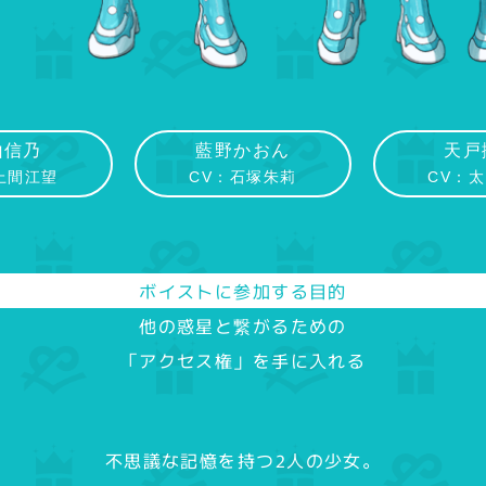
山信乃
藍野かおん
天戸
上間江望
CV：石塚朱莉
CV：
ボイストに参加する目的
他の惑星と繋がるための
「アクセス権」を手に入れる
不思議な記憶を持つ2人の少女。