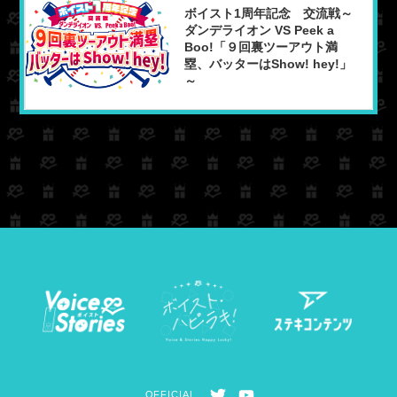
ボイスト1周年記念 交流戦～
ダンデライオン VS Peek a
Boo!「９回裏ツーアウト満
塁、バッターはShow! hey!」
～
T
Y
OFFICIAL