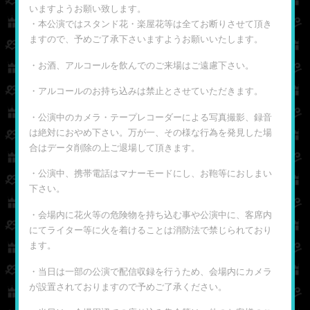
いますようお願い致します。
・本公演ではスタンド花・楽屋花等は全てお断りさせて頂き
ますので、予めご了承下さいますようお願いいたします。
・お酒、アルコールを飲んでのご来場はご遠慮下さい。
・アルコールのお持ち込みは禁止とさせていただきます。
・公演中のカメラ・テープレコーダーによる写真撮影、録音
は絶対におやめ下さい。万が一、その様な行為を発見した場
合はデータ削除の上ご退場して頂きます。
・公演中、携帯電話はマナーモードにし、お鞄等におしまい
下さい。
・会場内に花火等の危険物を持ち込む事や公演中に、客席内
にてライター等に火を着けることは消防法で禁じられており
ます。
・当日は一部の公演で配信収録を行うため、会場内にカメラ
が設置されておりますので予めご了承ください。