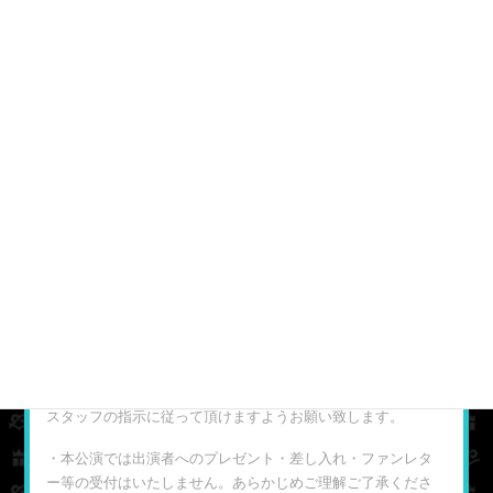
公演に関する注意事項
ご来場して頂きましたお客様に安心して公演をご覧いた
だけますよう、以下の注意事項をご確認の上、必ずお守
りください。お守り頂けない方につきましては、退場処
分を含む厳しい措置を取らせて頂きますので、お客様一
人一人のご理解・ご協力の程、宜しくお願い致します。
ご来場のお客様はご一読の上、お越しください。
・1枚のチケットを複数のお客様で使用することはできません
（チケット1枚につきお客様1名様のみご入場となります）。
・終演後出演者によるお見送りが実施される場合、立ち止ま
ることのないようご注意ください。また、お見送り中は会場
スタッフの指示に従って頂けますようお願い致します。
・本公演では出演者へのプレゼント・差し入れ・ファンレタ
ー等の受付はいたしません。あらかじめご理解ご了承くださ