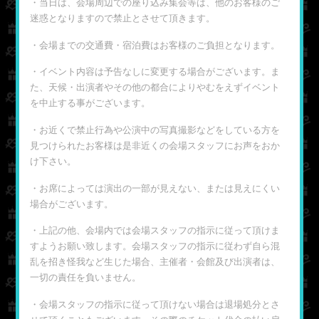
・当日は、会場周辺での座り込み集会等は、他のお客様のご
迷惑となりますので禁止とさせて頂きます。
・会場までの交通費・宿泊費はお客様のご負担となります。
・イベント内容は予告なしに変更する場合がございます。ま
た、天候・出演者やその他の都合によりやむをえずイベント
を中止する事がございます。
・お近くで禁止行為や公演中の写真撮影などをしている方を
見つけられたお客様は是非近くの会場スタッフにお声をおか
け下さい。
・お席によっては演出の一部が見えない、または見えにくい
場合がございます。
・上記の他、会場内では会場スタッフの指示に従って頂けま
すようお願い致します。会場スタッフの指示に従わず自ら混
乱を招き怪我など生じた場合、主催者・会館及び出演者は、
一切の責任を負いません。
・会場スタッフの指示に従って頂けない場合は退場処分とさ