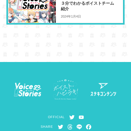
３分でわかるボイストチーム
r
s
o
紹介
k
2024年1月4日
T
Y
OFFICIAL
w
o
T
T
L
F
SHARE