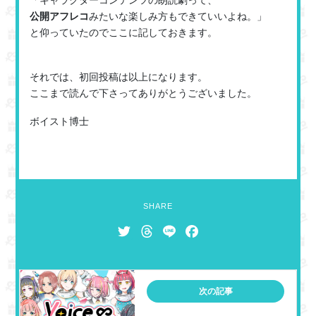
「キャラクターコンテンツの朗読劇って、
公開アフレコ
みたいな楽しみ方もできていいよね。」
と仰っていたのでここに記しておきます。
それでは、初回投稿は以上になります。
ここまで読んで下さってありがとうございました。
ボイスト博士
SHARE
T
T
L
F
w
h
i
a
i
r
n
c
t
e
e
e
次の記事
t
a
b
e
d
o