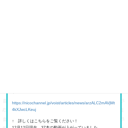
ニコニコチャンネル内のボイストチャンネルでは
過去公演のアーカイブ配信や推しカメラ配信を行ってお
ります！
月額880円から
入会可能なので
見逃した公演がある方や、
観に行ったけど、もう1度2度3度見たい方にもおすすめで
す！
https://nicochannel.jp/voist/articles/news/arzALC2mAVjMt
4kXJwcLKeuj
↑ 詳しくはこちらをご覧ください！
12月12日現在、37本の動画が上がっていました。