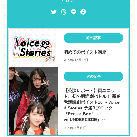
SHARE
T
T
L
F
w
h
i
a
i
r
n
c
t
e
e
e
前の記事
t
a
b
e
d
o
初めてのボイスト講座
r
s
o
2023年12月27日
k
次の記事
【公演レポート】両ユニッ
ト、初の朗読劇バトル！ 新感
覚朗読劇ボイスト10 ～Voice
& Stories 予選Bブロック
『Peek a Boo!
vs.UNDERCΦDE』～
2024年7月10日