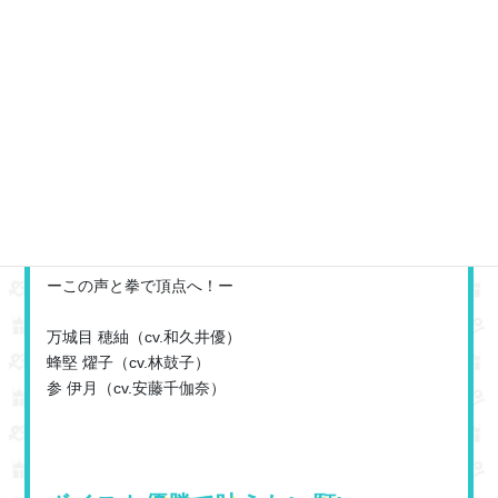
ーこの声と拳で頂点へ！ー
万城目 穂紬（cv.和久井優）
蜂堅 燿子（cv.林鼓子）
参 伊月（cv.安藤千伽奈）