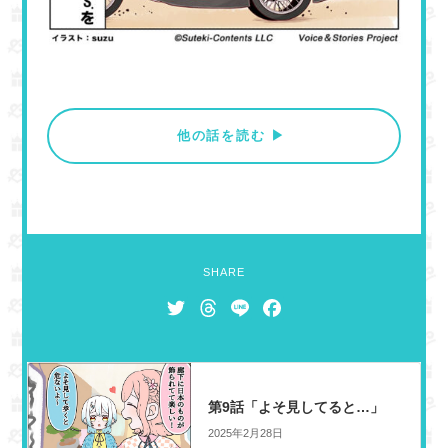
他の話を読む ▶︎
SHARE
T
T
L
F
w
h
i
a
i
r
n
c
t
e
e
e
t
a
b
第9話「よそ見してると…」
e
d
o
2025年2月28日