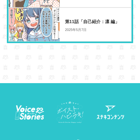
r
s
o
k
第11話「自己紹介：凛 編」
2025年5月7日