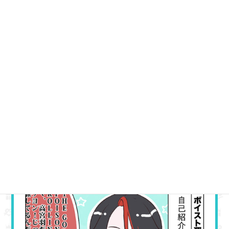
コ
ナ
ン
ビ
テ
ゲ
HOME
ボイストぷち
牢毒蝶
第10話「あたしたちが牢毒蝶だ！」
ン
ー
ツ
シ
へ
ョ
ス
ン
キ
に
2025年3月31日
ッ
移
第10話「あたしたちが牢毒蝶だ！」
プ
動