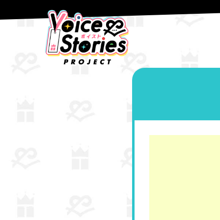
コ
ナ
ン
ビ
テ
ゲ
HOME
ボイストたてながっ
ハルウラワ！
第21話「負けないんだからっ
ン
ー
ツ
シ
へ
ョ
ス
ン
キ
に
ッ
移
プ
動