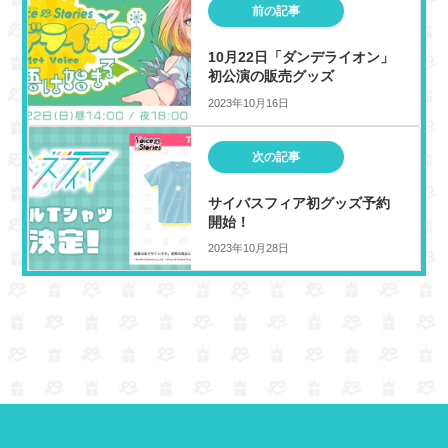
前の記事
t
a
b
e
d
o
10月22日「ダンデライオン」
r
s
o
初公演の販売グッズ
k
2023年10月16日
次の記事
サイバスフィア初グッズ予約
開始！
2023年10月28日