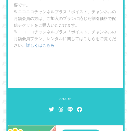
要です。
※ニコニコチャンネルプラス「ボイスト」チャンネルの
月額会員の方は、ご加入のプランに応じた割引価格で配
信チケットをご購入いただけます。
※ニコニコチャンネルプラス「ボイスト」チャンネルの
月額会員プラン、レンタルに関してはこちらをご覧くだ
さい。
詳しくはこちら
SHARE
T
T
L
F
w
h
i
a
i
r
n
c
t
e
e
e