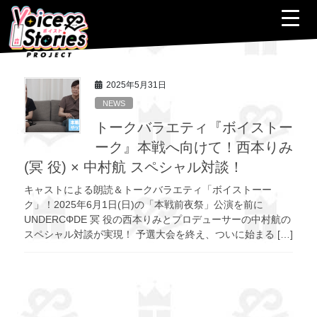
コ
ナ
ン
ビ
テ
ゲ
HOME
2025年5月
ン
ー
ツ
シ
へ
ョ
2025年5月31日
ス
ン
NEWS
キ
に
トークバラエティ『ボイストー
ッ
移
プ
動
ーク』本戦へ向けて！西本りみ
(冥 役) × 中村航 スペシャル対談！
キャストによる朗読＆トークバラエティ「ボイストーー
ク」！2025年6月1日(日)の「本戦前夜祭」公演を前に
UNDERCΦDE 冥 役の西本りみとプロデューサーの中村航の
スペシャル対談が実現！ 予選大会を終え、ついに始まる […]