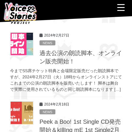
コ
ナ
ン
ビ
テ
ゲ
HOME
2024年2月
ン
ー
ツ
シ
へ
ョ
2024年2月27日
ス
ン
NEWS
キ
に
過去公演の朗読脚本、オンライ
ッ
移
プ
動
ン販売開始！
今までSS席チケット特典と会場限定販売だった朗読脚本で
すが、2024年2月27日（火）18時からオンラインストアにて
これまでの公演の朗読脚本を販売いたします！ 脚本は舞台
で実際に使用されているものと同じ朗読脚本になります […]
2024年2月18日
NEWS
Peek a Boo! 1st Single CD発売
開始＆kIllIng mE 1st Single2月