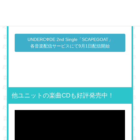
UNDERCΦDE 2nd Single「SCAPEGOAT」が9月1日か
ら各音楽配信サービスにて配信開始！闇(cv.小峯愛未)が
歌う楽曲をぜひ沢山聞いてください！
UNDERCΦDE 2nd Single「SCAPEGOAT」
各音楽配信サービスにて9月1日配信開始
他ユニットの楽曲CDも好評発売中！