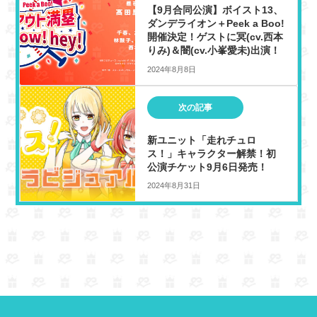
e
d
o
【9月合同公演】ボイスト13、
r
s
o
ダンデライオン＋Peek a Boo!
k
開催決定！ゲストに冥(cv.西本
りみ)＆闇(cv.小峯愛未)出演！
2024年8月8日
次の記事
新ユニット「走れチュロ
ス！」キャラクター解禁！初
公演チケット9月6日発売！
2024年8月31日