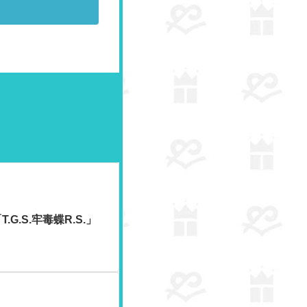
.S.牢毒蝶R.S.」