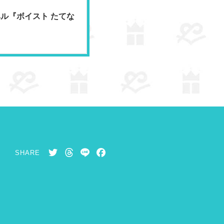
ル『ボイスト たてな
T
T
L
F
SHARE
w
h
i
a
i
r
n
c
t
e
e
e
t
a
b
e
d
o