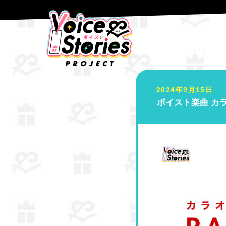
コ
ナ
ン
ビ
テ
ゲ
HOME
NEWS
ボイスト楽曲 カラオケパセラ全店+ジョイサウンド対応機種
ン
ー
ツ
シ
へ
ョ
ス
ン
キ
に
2024年9月15日
ボイスト楽曲 カ
ッ
移
プ
動