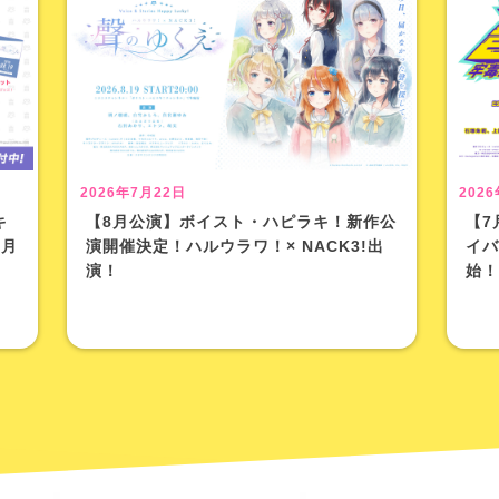
2026年7月22日
202
キ
【8月公演】ボイスト・ハピラキ！新作公
【7
8月
演開催決定！ハルウラワ！× NACK3!出
イバ
演！
始！