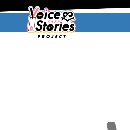
コ
ナ
ン
ビ
テ
ゲ
ン
ー
ツ
シ
へ
ョ
ス
ン
HOME
旧トップページ
キ
に
ッ
移
プ
動