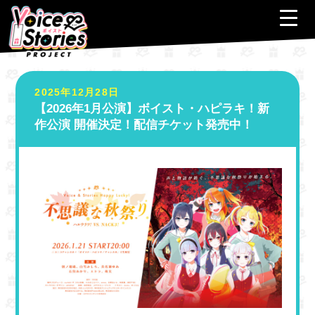
コ
ナ
ン
ビ
テ
ゲ
HOME
NEWS
ン
ー
【2026年1月公演】ボイスト・ハピラキ！新作公演 開催決定！配信チケット発売中！
ツ
シ
へ
ョ
2025年12月28日
ス
ン
【2026年1月公演】ボイスト・ハピラキ！新
キ
に
作公演 開催決定！配信チケット発売中！
ッ
移
プ
動