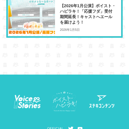
【2026年1月公演】ボイスト・
ハピラキ！「応援フダ」受付
期間延長！キャストへエール
を届けよう！
2026年1月5日
T
Y
OFFICIAL