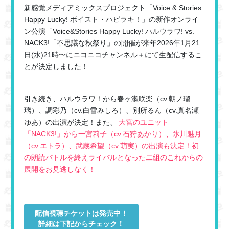
新感覚メディアミックスプロジェクト「Voice & Stories
Happy Lucky! ボイスト・ハピラキ！」の新作オンライ
ン公演「Voice&Stories Happy Lucky! ハルウラワ! vs.
NACK3!「不思議な秋祭り」の開催が来年2026年1月21
日(水)21時〜にニコニコチャンネル＋にて生配信するこ
とが決定しました！
引き続き、ハルウラワ！から春ヶ瀬咲楽（cv.朝ノ瑠
璃）、調彩乃（cv.白雪みしろ）、別所るん（cv.真名瀬
ゆあ）の出演が決定！また、
大宮のユニット
「NACK3!」から一宮莉子（cv.石狩あかり）、氷川魅月
（cv.エトラ）、武蔵希望（cv.萌実）の出演も決定！初
の朗読バトルを終えライバルとなった二組のこれからの
展開をお見逃しなく！
配信視聴チケットは発売中！
詳細は下記からチェック！