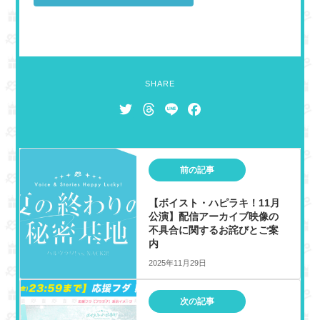
SHARE
T
T
L
F
w
h
i
a
i
r
n
c
t
e
e
e
前の記事
t
a
b
e
d
o
【ボイスト・ハピラキ！11月
r
s
o
公演】配信アーカイブ映像の
k
不具合に関するお詫びとご案
内
2025年11月29日
次の記事