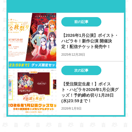
w
h
i
a
i
r
n
c
t
e
e
e
前の記事
t
a
b
e
d
o
【2026年1月公演】ボイスト・
r
s
o
ハピラキ！新作公演 開催決
k
定！配信チケット発売中！
2025年12月28日
次の記事
【受注限定生産！】ボイス
ト・ハピラキ2026年1月公演グ
ッズ！予約締め切り1月28日
(水)23:59まで！
2026年1月9日